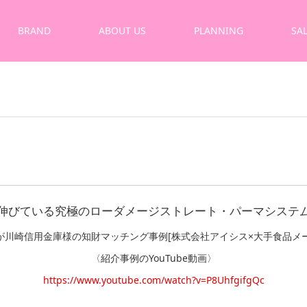
BRAND
ABOUT US
PLANNING
SA
伸びている究極のローダメージストレート・パーマシステ
ト」が川崎信用金庫様の知財マッチング事例[株式会社アイシス×大手食品メ
〈紹介事例のYouTube動画〉
https://www.youtube.com/watch?v=P8UhfgifgQc