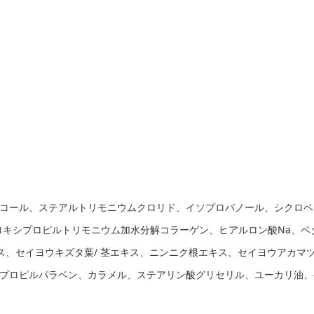
コール、ステアルトリモニウムクロリド、イソプロパノール、シクロペン
ロキシプロピルトリモニウム加水分解コラーゲン、ヒアルロン酸Na、ベタ
キス、セイヨウキズタ葉/ 茎エキス、ニンニク根エキス、セイヨウアカ
プロピルパラベン、カラメル、ステアリン酸グリセリル、ユーカリ油、