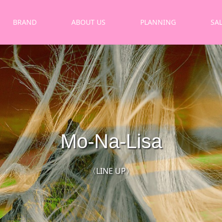
BRAND
ABOUT US
PLANNING
SA
Mo-Na-Lisa
〈LINE UP〉