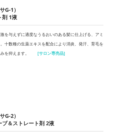
サG-1
）
剤 1液
刺激を与えずに適度なうるおいのある髪に仕上げる、アミ
す。十数種の生薬エキスを配合により消炎、発汗、育毛を
かゆみを抑えます。
[サロン専売品
]
サG-2
）
ブ＆ストレート剤 2液