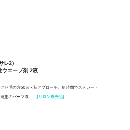
L-2
）
ウエーブ剤 2液
クセ毛の方60％へ新アプローチ。短時間でストレート
る新発想のパーマ液
[サロン専売品
]